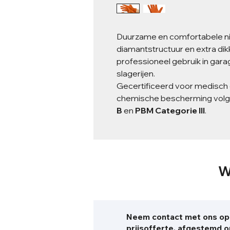
Duurzame en comfortabele n
diamantstructuur en extra dik
professioneel gebruik in gar
slagerijen.
Gecertificeerd voor medisch 
chemische bescherming vol
B
en
PBM Categorie III
.
W
Neem contact met ons op 
prijsofferte, afgestemd 