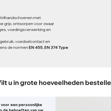
Dikte:
Manchet 
mm | Vingers 0
Lengte:
240 
itrilhandschoenen met
Verpakking:
1
ke grip, ontworpen voor zwaar
Ontworpen voor o
ages, voedingsverwerking en
betrouwbare besc
omgevingen.
gebruik, voedselcontact en
gens de normen
EN 455, EN 374 Type
ilt u in grote hoeveelheden bestell
voor een persoonlijke
op de behoeften van uw