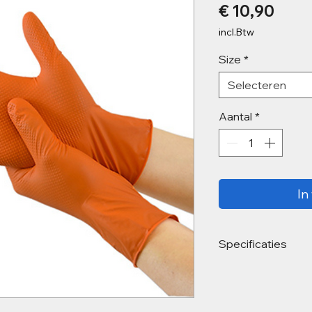
Prijs
€ 10,90
incl.Btw
Size
*
Selecteren
Aantal
*
In
Specificaties
Materiaal:
Nitri
Kleur:
Zwart
Gewicht:
8,5 g